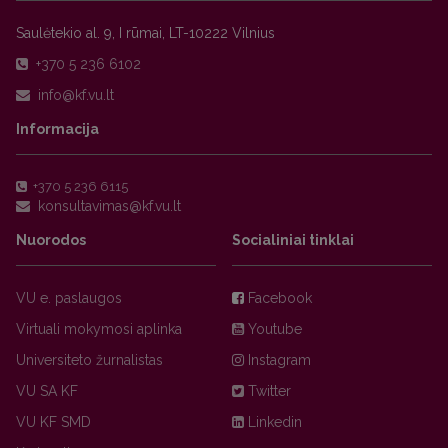
Saulėtekio al. 9, I rūmai, LT-10222 Vilnius
+370 5 236 6102
Informacija
+370 5 236 6115
Nuorodos
Socialiniai tinklai
VU e. paslaugos
Facebook
Virtuali mokymosi aplinka
Youtube
Universiteto žurnalistas
Instagram
VU SA KF
Twitter
VU KF SMD
Linkedin