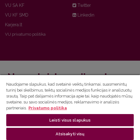
VU SA KF
Twitter
VU KF SMD
Linkedin
Karjera.lt
VU privatumo politika
Nepraleisk naujienų!
Naudojame slapukus, kad svetainė veiktų tinkamai, suasmenintų
turinį bei skelbimus, teiktų socialinės medijos funkcijas ir analizuotų
Užsiprenumeruok Komunikacijos fakulteto naujienlaiškį
srautą. Taip pat dalijamės informacija apie tai, kaip naudojatės mūsų
ir sužinok aktualijas pirmas!
svetaine, su savo socialinės medijos, reklamavimo ir analizės
partneriais.
Privatumo politika
Sužinoti daugiau
Leisti visus slapukus
Atsisakyti visų