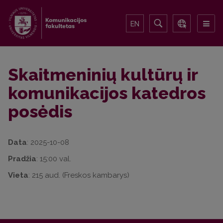
EN
Skaitmeninių kultūrų ir
komunikacijos katedros
posėdis
Data
: 2025-10-08
Pradžia
: 15:00 val.
Vieta
: 215 aud. (Freskos kambarys)