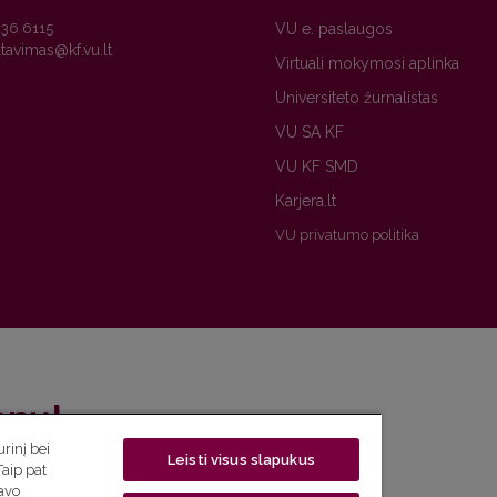
236 6115
VU e. paslaugos
Virtuali mokymosi aplinka
Universiteto žurnalistas
VU SA KF
VU KF SMD
Karjera.lt
VU privatumo politika
enų!
rinį bei
Leisti visus slapukus
eto naujienlaiškį ir sužinok aktualijas pirmas!
Taip pat
savo