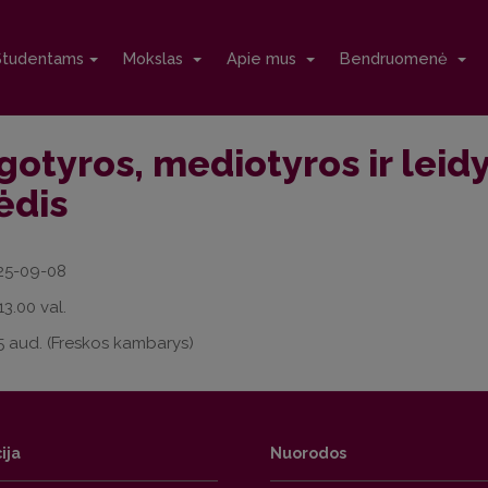
Studentams
Mokslas
Apie mus
Bendruomenė
gotyros, mediotyros ir leid
ėdis
25-09-08
13.00 val.
 aud. (Freskos kambarys)
ija
Nuorodos