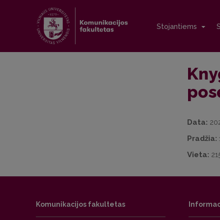
Stojantiems
Kny
pos
Data:
20
Pradžia:
Vieta:
215
Komunikacijos fakultetas
Informac