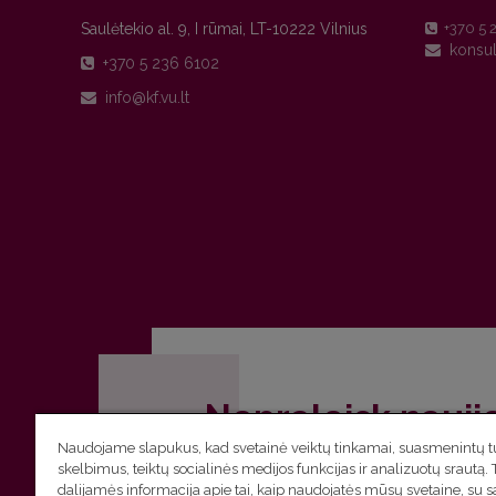
Saulėtekio al. 9, I rūmai, LT-10222 Vilnius
+370 5 
+370 5 236 6102
Nepraleisk nauji
Naudojame slapukus, kad svetainė veiktų tinkamai, suasmenintų tu
Užsiprenumeruok Komunikacijos fakult
skelbimus, teiktų socialinės medijos funkcijas ir analizuotų srautą. 
dalijamės informacija apie tai, kaip naudojatės mūsų svetaine, su 