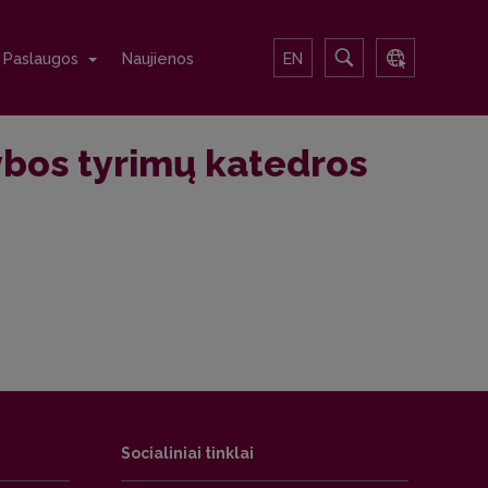
Paslaugos
Naujienos
EN
ybos tyrimų katedros
Socialiniai tinklai